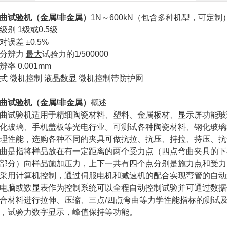
曲试验机（金属/非金属）
1N～600kN（包含多种机型，可定制
级别 1级或0.5级
误差 ±0.5%
力分辨力
最大
试验力的1/500000
率 0.001mm
式 微机控制 液晶数显 微机控制带防护网
曲试验机（金属/非金属）
概述
曲试验机适用于精细陶瓷材料、塑料、金属板材、显示屏功能玻
化玻璃、手机盖板等光电行业。可测试各种陶瓷材料、钢化玻璃
理性能，选购各种不同的夹具可做抗拉、抗压、持拉、持压、
曲是指将样品放在有一定距离的两个受力点（四点弯曲夹具的下
部分）向样品施加压力，上下一共有四个点分别是施力点和受力
采用计算机控制，通过伺服电机和减速机的配合实现弯管的自动
电脑或数显表作为控制系统可以全程自动控制试验并可通过数据
合材料进行拉伸、压缩、三点/四点弯曲等力学性能指标的测试
，试验力数字显示，峰值保持等功能。