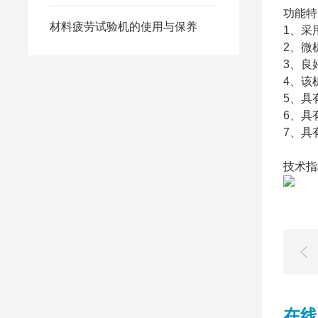
功能特
材料疲劳试验机的使用与保养
1、采
2、微
3、良
4、该
5、具
6、具
7、具
技术指
在线