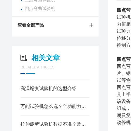
四点弯曲试验机
四点弯
试验机
力值相对
查看全部产品
试验
位移分辨
控制方
相关文章
四点弯
四点弯
RELATED ARTICLES
片、钢
试等物
四点弯
高温蠕变试验机的选型介绍
具上半
该设备
万能试验机怎么选？全功能力学检测，选对才是真省心
组成，
属及复
动停机
拉伸疲劳试验机数据不准？常见故障排查与解决办法