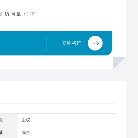
访 问 量 ：
172
立即咨询
间
面议
域
综合