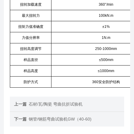
扭转加载速度
360°/min
最大扭转力
100kN.m
扭矩力值准确度
±1%
力值分辨率
1N.m
扭转高度调节
250-1000mm
样品直径
≤500mm
样品高度
≤1000mm
防护方式
360安全防护结构
上一篇
石材/瓦/陶瓷 弯曲抗折试验机
下一篇
钢管/钢筋弯曲试验机GW（40-60)