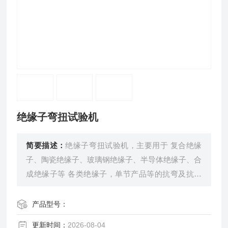
绝缘子弯扭试验机
简要描述：
绝缘子弯扭试验机，主要用于 复合绝缘
子、陶瓷绝缘子、玻璃钢绝缘子、半导体绝缘子、合
成绝缘子等 各类绝缘子，单节产品等的抗弯及抗扭
负荷试验，可以实时检测弯曲力、最大弯曲力、扭
矩、最大扭矩 等 力学性能技术指标，并有力-变形、
产品型号：
扭矩-扭转角 等 各类试验曲线，广泛用于生产企业、
更新时间：
2026-08-04