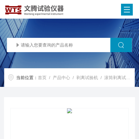
当前位置：
首页
/
产品中心
/
剥离试验机
/
滚筒剥离试验机
/