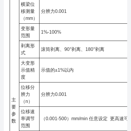
横梁位
移测量
分辨力0.001
（mm）
变形量
1%-100%
范围
剥离形
滚筒剥离、90°剥离、180°剥离
式
大变形
示值精
示值的±1%以内
度
位移分
辨力
分辨力0.001
主
（n）
要
位移速
参
率调节
（0.001-500）mm/min 任意设定 更高速
数
范围