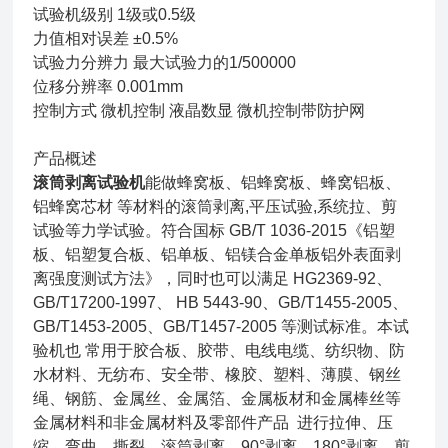
试验机级别 1级或0.5级
力值相对误差 ±0.5%
试验力分辨力 最大试验力的1/500000
位移分辨率 0.001mm
控制方式 微机控制 液晶数显 微机控制带防护网
产品概述
滚筒剥离试验机
能做蜂窝板、铝蜂窝板、蜂窝铝板、
铝蜂窝芯材 等材料的滚筒剥离,平压试验,系统拉、剪
试验等力学试验。符合国标 GB/T 1036-2015《铝塑
板、铝塑复合板、铝单板、铝镁合金单板铝外表面剥
离强度测试方法》，同时也可以满足 HG2369-92、
GB/T17200-1997、 HB 5443-90、GB/T1455-2005、
GB/T1453-2005、GB/T1457-2005 等测试标准。本试
验机也 常用于胶合板、胶带、电线电缆、纺织物、防
水材料、无纺布、安全带、橡胶、塑料、薄膜、钢丝
绳、钢筋、金属丝、金属箔、金属板材和金属棒丝等
金属材料和非金属材料及零部件产品 进行拉伸、压
缩、弯曲、撕裂、滚筒剥离、90°剥离、180°剥离、剪