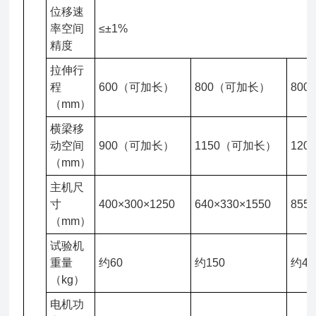
位移速
率空间
≤±1%
精度
拉伸行
程
600（可加长）
800（可加长）
80
（mm）
横梁移
动空间
900（可加长）
1150（可加长）
12
（mm）
主机尺
寸
400×300×1250
640×330×1550
855
（mm）
试验机
重量
约60
约150
约45
（kg）
电机功