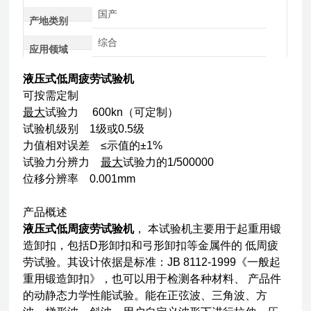
国产
产地类别
综合
应用领域
液压式低周疲劳试验机
可按需定制
最大
试验力 600kn（可定制）
试验机级别 1级或0.5级
力值相对误差 ≤示值的±1%
试验力分辨力
最大
试验力的1/500000
位移分辨率 0.001mm
产品概述
液压式低周疲劳试验机
， 本试验机主要用于起重用锻
造卸扣，包括D形卸扣和弓形卸扣等金属件的 低周疲
劳试验。其设计依据是标准：JB 8112-1999《一般起
重用锻造卸扣》，也可以用于检测各种材料、 产品件
的动静态力学性能试验。能在正弦波、三角波、方