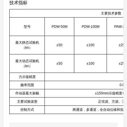
技术指标
主要技术参数
型号
PDW-50M
PDW-100M
PAW-2
最大静态试验机
±50
±100
±250
（kn）
最大动态试验机
±50
±100
±250
（kn）
力示值精度
频率范围
0.01
作动器最大振幅
±150mm示值精度+
主要试验波形
正弦波、方波、三
控制方式
两通道，多通道，全自动位移和负