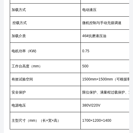
加载方式
电动液压
控载方式
微机控制与手动无级调速
加载介质
46#抗磨液压油
电机功率（KW)
0.75
工作台高度（mm）
500
有效试验空间
1500mm×1500mm（可根
安全保护
限位保护、满量程过载保护、过
电源电压
380V/220V
主型尺寸（mm）（长×宽×高）
1700×1200×1400