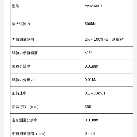
型号
YAW-600J
最大试验力
600kN
力值测量范围
2%～100%FS（满量程）
试验力示值精度
≤1%
位移分辨率
0.01mm
试验力分辨力
0.01kN
加荷速率
0.1～30kN/s
活塞行程 （mm)
350
变形测量分辨率
0.01mm
变形测量范围（mm）
0～20