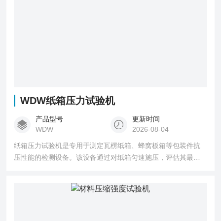
WDW纸箱压力试验机
产品型号
更新时间
WDW
2026-08-04
纸箱压力试验机是专用于测定瓦楞纸箱、蜂窝板箱等包装件抗
压性能的检测设备。该设备通过对纸箱匀速施压，评估其最大
压溃力、受压形变及堆码强度，为包装设计及仓储堆码高度提
供关键依据。其采用高精度传感器与微电脑控制系统，可实现
定压力测形变、定形变测压力等多种试验模式，广泛应用于包
装企业、质检及科研等领域。