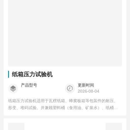
纸箱压力试验机
产品型号
更新时间
2026-08-04
纸箱压力试验机适用于瓦楞纸箱、蜂窝板箱等包装件的耐压、
形变、堆码试验。并兼顾塑料桶（食用油、矿泉水）、纸桶、
纸盒、纸罐、集装容器桶（IBC桶）等容器的抗压试验，用于判
定纸箱的抗压能力，并可做持压堆码的测试，试验的结果可作
为工厂堆放成品包装箱高度的重要参考或是设计包装箱的重要