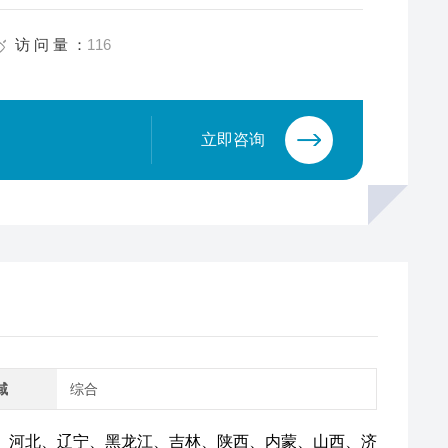
访 问 量 ：
116
立即咨询
域
综合
南、河北、辽宁、黑龙江、吉林、陕西、内蒙、山西、济