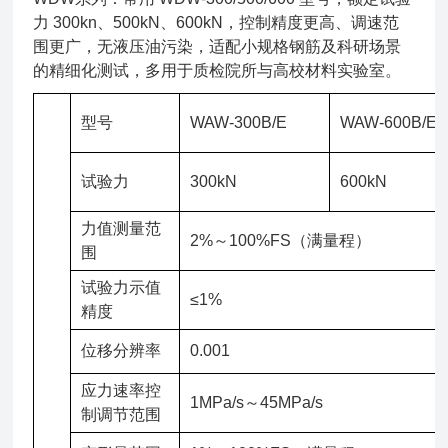
力 300kn、500kN、600kN，控制精度更高、调速范
围更广，无液压油污染，适配小规格钢筋及科研场景
的精细化测试，多用于质检院所与高校材料实验室。
型号
WAW-300B/E
WAW-600B/E
试验力
300kN
600kN
力值测量范
2%～100%FS（满量程）
围
试验力示值
≤1%
精度
位移分辨率
0.001
应力速率控
1MPa/s～45MPa/s
制调节范围