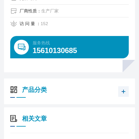
度力值与位移测量模块，通过匀速施加轴向拉伸载荷
至试样断裂，同步采集力 - 位移全过程数据，输出精
厂商性质：
生产厂家
准的力学性能参数 。
访 问 量 ：
152
服务热线
15610130685
产品分类
相关文章