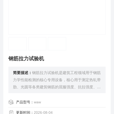
钢筋拉力试验机
简要描述：
钢筋拉力试验机是建筑工程领域用于钢筋
力学性能检测的核心专用设备，核心用于测定热轧带
肋、光圆等各类建筑钢筋的屈服强度、抗拉强度、断
后伸长率等关键力学指标，是钢筋进场验收、材料研
发、工程质量管控的检测仪器。
产品型号：
waw
设备多采用伺服液压或电子伺服驱动系统，搭配高精
更新时间：
2026-08-04