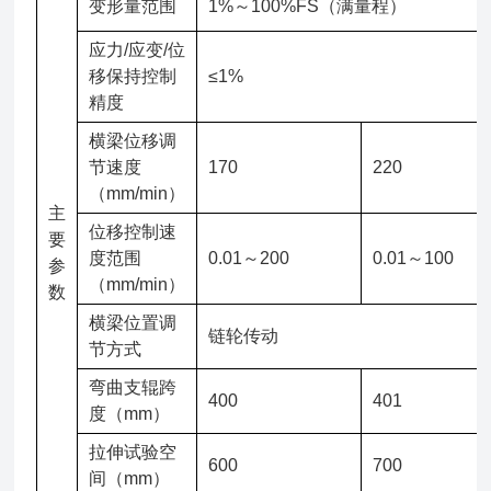
变形量范围
1%～100%FS（满量程）
应力/应变/位
移保持控制
≤1%
精度
横梁位移调
节速度
170
220
（mm/min）
主
位移控制速
要
度范围
0.01～200
0.01～100
参
（mm/min）
数
横梁位置调
链轮传动
节方式
弯曲支辊跨
400
401
度（mm）
拉伸试验空
600
700
间（mm）