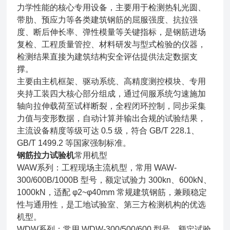
力学性能的核心专用设备，主要用于检测热轧光圆、
带肋、预应力等各类建筑钢筋的屈服强度、抗拉强
度、断后伸长率、弹性模量等关键指标，是钢筋进场
复检、工程质量管控、材料研发与型式检验的仪器，
检测结果直接为建筑结构安全评估提供法定数据支
撑。
主要由主机框架、驱动系统、高精度测控模块、专用
夹持工装四大核心部分组成，通过伺服系统匀速施加
轴向拉伸载荷至试样断裂，全程闭环控制，同步采集
力值与变形数据，自动计算并输出合规的试验结果，
主流设备精度等级可达 0.5 级，符合 GB/T 228.1、
GB/T 1499.2 等国家强制标准。
钢筋拉力试验机
常用机型
WAW系列：工程现场主流机型，常用 WAW-
300/600B/1000B 型号，额定试验力 300kn、600kN、
1000kN，适配 φ2~φ40mm 常规建筑钢筋，兼顾稳定
性与通用性，是工地试验室、第三方检测机构的优选
机型。
WDW系列：常用 WDW-300/500/600 型号，额定试验