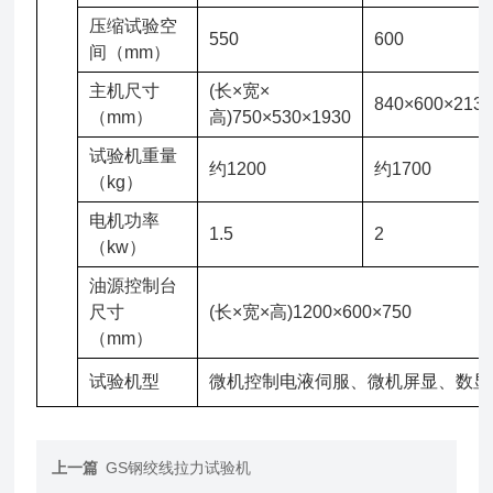
压缩试验空
550
600
间（mm）
主机尺寸
(长×宽×
840×600×213
（mm）
高)750×530×1930
试验机重量
约1200
约1700
（kg）
电机功率
1.5
2
（kw）
油源控制台
尺寸
(长×宽×高)1200×600×750
（mm）
试验机型
微机控制电液伺服、微机屏显、数显
上一篇
GS钢绞线拉力试验机